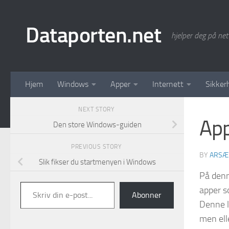
Skip to content
Dataporten.net
hjelper deg på net
Hjem
Windows
Apper
Internett
Sikker
NEXT STORY
App
Den store Windows-guiden
PREVIOUS STORY
BY
ARSÆ
Slik fikser du startmenyen i Windows
På denn
Skriv din e-post...
apper s
Abonner
Denne l
men elle