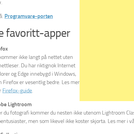
v.
å:
Programvare-porten
e favoritt-apper
efox
kommer ikke langt på nettet uten
nettleser. Du har riktignok Internet
lorer og Edge innebygd i Windows,
 Firefox er vesentlig bedre. Les mer
år
Firefox-guide
.
be Lightroom
er du fotografi kommer du nesten ikke utenom Lightroom Class
oentusiaster, men som likevel ikke koster skjorta. Les mer i v