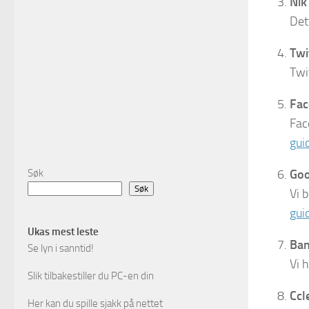
Nik
Det
Twi
Twi
Fa
Fac
gui
Søk
Goo
Søk
Vi 
gui
Ukas mest leste
Ban
Se lyn i sanntid!
Vi 
Slik tilbakestiller du PC-en din
Ccl
Her kan du spille sjakk på nettet