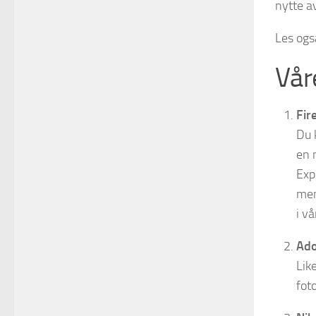
nytte a
Les ogs
Vår
Fir
Du 
en 
Exp
men
i v
Ado
Lik
fot