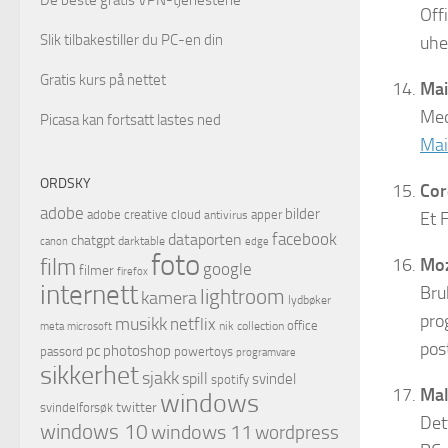
Off
Slik tilbakestiller du PC-en din
uhe
Gratis kurs på nettet
Mai
Med
Picasa kan fortsatt lastes ned
Mai
ORDSKY
Cor
adobe
bilder
adobe creative cloud
apper
antivirus
Et 
facebook
dataporten
chatgpt
darktable
canon
edge
foto
film
Mo
google
filmer
firefox
internett
Bru
lightroom
kamera
lydbøker
pro
musikk
netflix
office
microsoft
nik collection
meta
pos
pc
photoshop
passord
powertoys
programvare
sikkerhet
sjakk
spill
svindel
spotify
Mal
windows
twitter
svindelforsøk
Det
windows 10
windows 11
wordpress