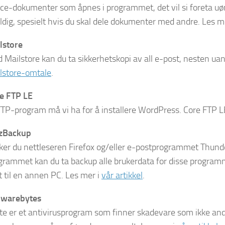
ice-dokumenter som åpnes i programmet, det vil si foreta uøn
ldig, spesielt hvis du skal dele dokumenter med andre. Les m
lstore
 Mailstore kan du ta sikkerhetskopi av all e-post, nesten uan
lstore-omtale
.
e FTP LE
FTP-program må vi ha for å installere WordPress. Core FTP LE 
zBackup
ker du nettleseren Firefox og/eller e-postprogrammet Thun
grammet kan du ta backup alle brukerdata for disse programme
t til en annen PC. Les mer i
vår artikkel
.
warebytes
te er et antivirusprogram som finner skadevare som ikke and