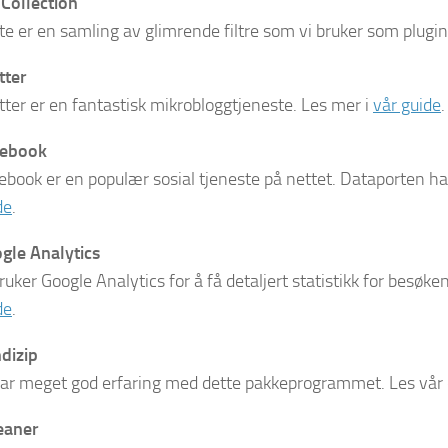
 Collection
te er en samling av glimrende filtre som vi bruker som plugi
tter
tter er en fantastisk mikrobloggtjeneste. Les mer i
vår guide
.
cebook
ebook er en populær sosial tjeneste på nettet. Dataporten h
de
.
gle Analytics
bruker Google Analytics for å få detaljert statistikk for besø
de
.
dizip
har meget god erfaring med dette pakkeprogrammet. Les vå
eaner