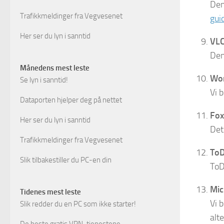
Den
Trafikkmeldinger fra Vegvesenet
gui
Her ser du lyn i sanntid
VLC
Den
Månedens mest leste
Wo
Se lyn i sanntid!
Vi 
Dataporten hjelper deg på nettet
Fox
Her ser du lyn i sanntid
Det
Trafikkmeldinger fra Vegvesenet
ToD
Slik tilbakestiller du PC-en din
ToD
Mic
Tidenes mest leste
Vi 
Slik redder du en PC som ikke starter!
alt
De beste gratis VPN-tjenestene