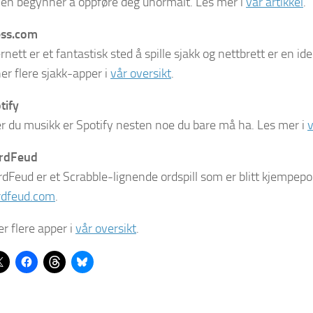
en begynner å oppføre deg unormalt. Les mer i
vår artikkel
.
ss.com
rnett er et fantastisk sted å spille sjakk og nettbrett er en id
ner flere sjakk-apper i
vår oversikt
.
tify
er du musikk er Spotify nesten noe du bare må ha. Les mer i
v
rdFeud
dFeud er et Scrabble-lignende ordspill som er blitt kjempepop
dfeud.com
.
r flere apper i
vår oversikt
.