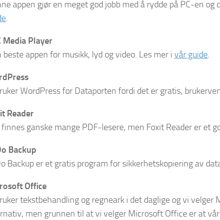
ne appen gjør en meget god jobb med å rydde på PC-en og d
de
.
 Media Player
 beste appen for musikk, lyd og video. Les mer i
vår guide
.
rdPress
bruker WordPress for Dataporten fordi det er gratis, brukervenn
it Reader
 finnes ganske mange PDF-lesere, men Foxit Reader er et god
o Backup
o Backup er et gratis program for sikkerhetskopiering av da
rosoft Office
bruker tekstbehandling og regneark i det daglige og vi velger M
ernativ, men grunnen til at vi velger Microsoft Office er at vår