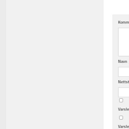
Komm
Navn
Netts
Varsl
Varsle