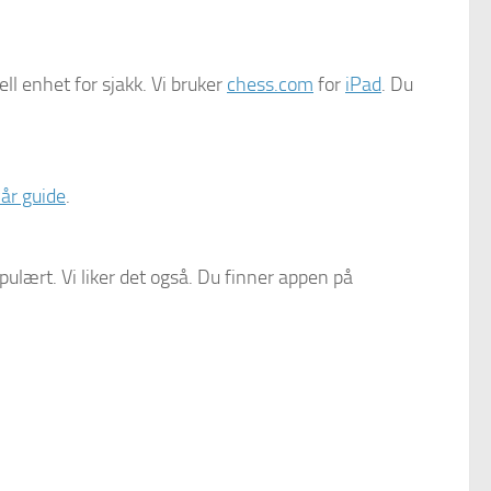
eell enhet for sjakk. Vi bruker
chess.com
for
iPad
. Du
år guide
.
ulært. Vi liker det også. Du finner appen på