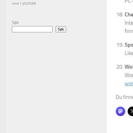
PC-
youtube
www
x
Che
Inte
Søk
Søk
fin
Spo
Lik
Wo
Wor
wor
Du finne