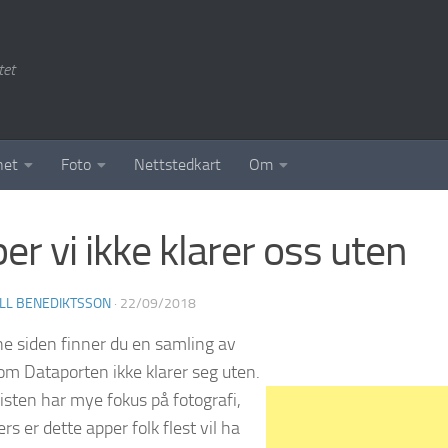
tet
het
Foto
Nettstedkart
Om
er vi ikke klarer oss uten
LL BENEDIKTSSON
·
22/09/2018
e siden finner du en samling av
om Dataporten ikke klarer seg uten.
isten har mye fokus på fotografi,
rs er dette apper folk flest vil ha