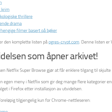
m
t krim
kologiske thrillere
ende drama
hengige filmer basert på bøker
er den komplette listen på
ogres-crypt.com
. Denne listen er
idelsen som åpner arkivet!
en Netflix Super Browse gjør at får enklere tilgang til skjulte 
en egen meny i Netflix som gir deg mange flere kategorier enn
et i Firefox etter installasjon av utvidelsen.
foreløpig tilgjengelig kun for Chrome-nettleseren:
rome