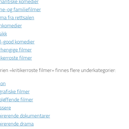
antiske komedier
ne-og familiefilmer
ma fra rettsalen
mkomedier
ikk
l-good komedier
hengige filmer
ikerroste filmer
rien «kritikerroste filmer» finnes flere underkategorier:
ion
grafiske filmer
bløffende filmer
ssere
pirerende dokumentarer
pirerende drama