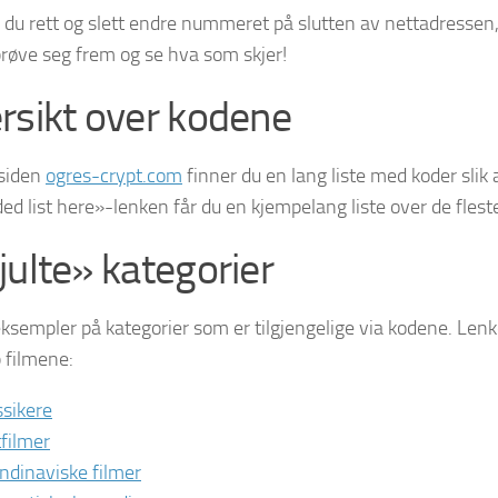
 du rett og slett endre nummeret på slutten av nettadressen,
prøve seg frem og se hva som skjer!
rsikt over kodene
siden
ogres-crypt.com
finner du en lang liste med koder slik a
ed list here»-lenken får du en kjempelang liste over de fleste
julte» kategorier
eksempler på kategorier som er tilgjengelige via kodene. Lenke
p filmene:
ssikere
tfilmer
ndinaviske filmer