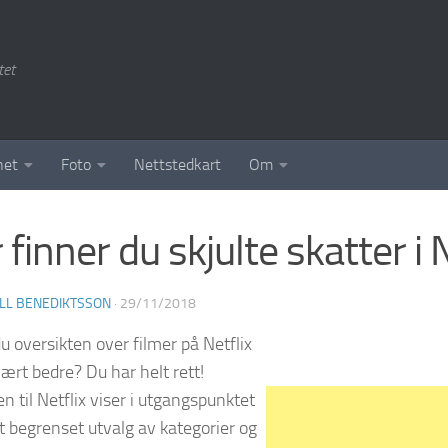
tet
het
Foto
Nettstedkart
Om
 finner du skjulte skatter i N
LL BENEDIKTSSON
·
29/11/2018
u oversikten over filmer på Netflix
ært bedre? Du har helt rett!
n til Netflix viser i utgangspunktet
t begrenset utvalg av kategorier og