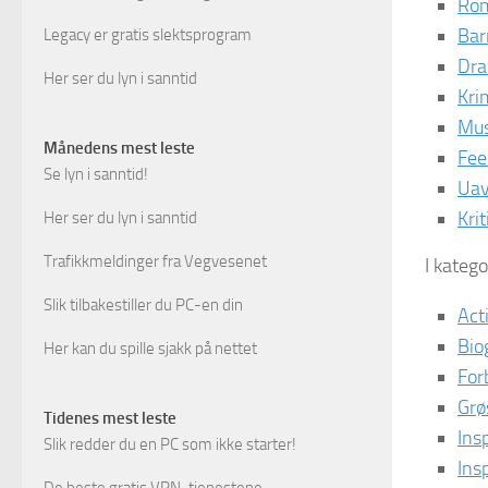
Rom
Bar
Legacy er gratis slektsprogram
Dra
Her ser du lyn i sanntid
Kri
Mus
Månedens mest leste
Fee
Se lyn i sanntid!
Uav
Krit
Her ser du lyn i sanntid
Trafikkmeldinger fra Vegvesenet
I katego
Slik tilbakestiller du PC-en din
Act
Bio
Her kan du spille sjakk på nettet
For
Grø
Tidenes mest leste
Ins
Slik redder du en PC som ikke starter!
Ins
De beste gratis VPN-tjenestene