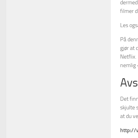
dermed 
filmer d
Les ogs
På denn
gjør at 
Netflix
nemlig 
Avs
Det finn
skjulte 
at du ve
http:/