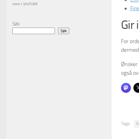
youtube
www
x
Fir
Gir 
Søk
Søk
For orde
dermed 
Ønsker 
også ov
Tags:
f