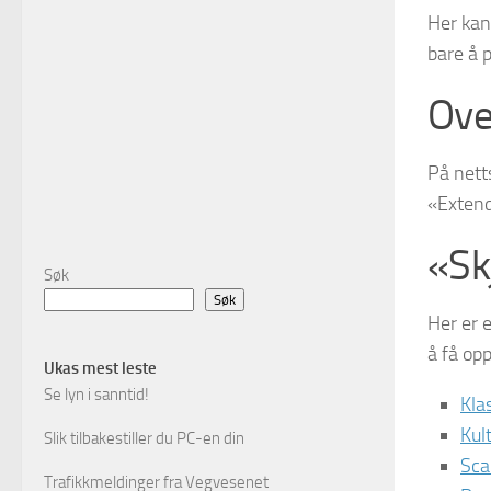
Her kan
bare å 
Ove
På nett
«Extend
«Sk
Søk
Søk
Her er 
å få op
Ukas mest leste
Se lyn i sanntid!
Kla
Kul
Slik tilbakestiller du PC-en din
Sca
Trafikkmeldinger fra Vegvesenet