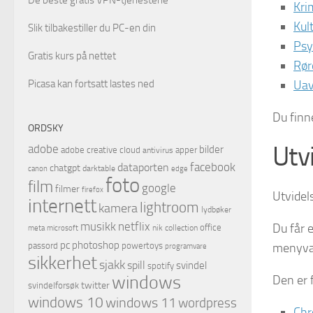
Kri
Kul
Slik tilbakestiller du PC-en din
Psy
Gratis kurs på nettet
Rør
Picasa kan fortsatt lastes ned
Uav
Du finn
ORDSKY
Utv
adobe
bilder
adobe creative cloud
apper
antivirus
facebook
dataporten
chatgpt
darktable
canon
edge
foto
film
google
filmer
firefox
Utvidels
internett
lightroom
kamera
lydbøker
musikk
netflix
Du får 
office
microsoft
nik collection
meta
pc
photoshop
passord
powertoys
menyvalg
programvare
sikkerhet
sjakk
spill
svindel
spotify
windows
Den er 
twitter
svindelforsøk
windows 10
windows 11
wordpress
Ch