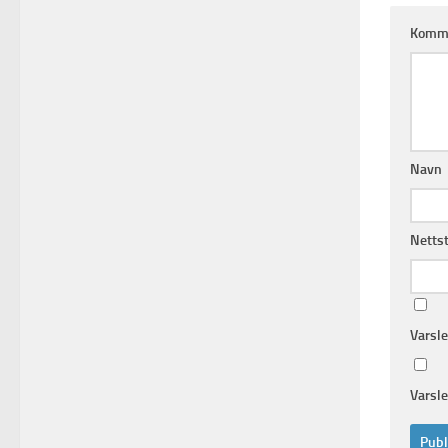
Komm
Navn
Netts
Varsl
Varsle