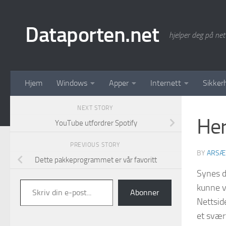
Skip to content
Dataporten.net
hjelper deg på net
Hjem
Windows
Apper
Internett
Sikker
NEXT STORY
Her
YouTube utfordrer Spotify
PREVIOUS STORY
BY
ARSÆ
Dette pakkeprogrammet er vår favoritt
Synes d
Skriv din e-post...
kunne v
Abonner
Nettside
et svær