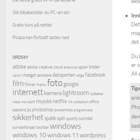
eks
Slik tilbakestiller du PC-en din
Inn
Det
Gratis kurs på nettet
map
Picasa kan fortsatt lastes ned
det.
Du 
ORDSKY
er 
adobe
bilder
adobe creative cloud
apper
antivirus
All
facebook
dataporten
chatgpt
darktable
canon
edge
foto
film
google
filmer
firefox
Tips
internett
lightroom
kamera
lydbøker
enk
netflix
musikk
office
microsoft
nik collection
meta
Pho
pc
photoshop
passord
powertoys
programvare
sikkerhet
der
sjakk
spill
svindel
spotify
windows
bedr
twitter
svindelforsøk
windows 10
windows 11
wordpress