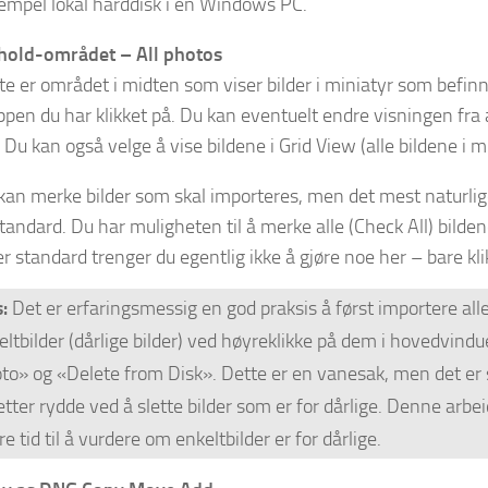
empel lokal harddisk i en Windows PC.
hold-området – All photos
te er området i midten som viser bilder i miniatyr som befinn
pen du har klikket på. Du kan eventuelt endre visningen fra al
 Du kan også velge å vise bildene i Grid View (alle bildene i mi
kan merke bilder som skal importeres, men det mest naturlige
standard. Du har muligheten til å merke alle (Check All) bilde
 er standard trenger du egentlig ikke å gjøre noe her – bare k
:
Det er erfaringsmessig en god praksis å først importere all
eltbilder (dårlige bilder) ved høyreklikke på dem i hovedvin
to» og «Delete from Disk». Dette er en vanesak, men det er s
etter rydde ved å slette bilder som er for dårlige. Denne arbei
e tid til å vurdere om enkeltbilder er for dårlige.