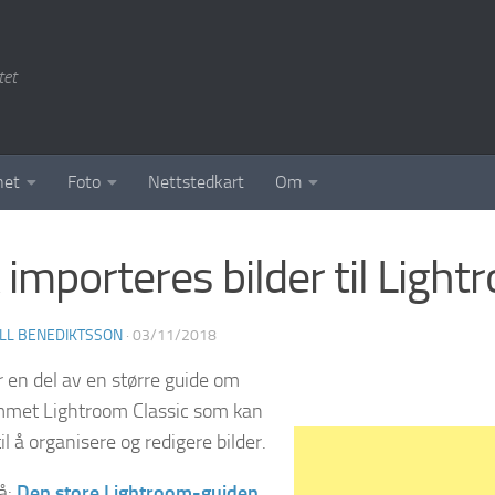
tet
het
Foto
Nettstedkart
Om
k importeres bilder til Ligh
LL BENEDIKTSSON
·
03/11/2018
r en del av en større guide om
met Lightroom Classic som kan
il å organisere og redigere bilder.
å:
Den store Lightroom-guiden