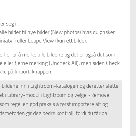
er seg i
le bilder til nye bilder (New photos) hvis du ønsker
niatyr) eller Loupe View (kun ett bilde).
 her er å merke alle bildene og det er også det som
ne eller fjerne merking (Uncheck All), men siden Check
likke på Import-knappen.
e bildene inn i Lightroom-katalogen og deretter slette
duet i Library-modul i Lightroom og velge «Remove
om regel en god praksis å først importere alt og
dsmetoden gir deg bedre kontroll, fordi du får da