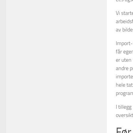
Vi star
arbeidsf
av bild
Import-
får egen
er uten
andre p
importer
hele ta
progra
I tilleg
oversik
Før