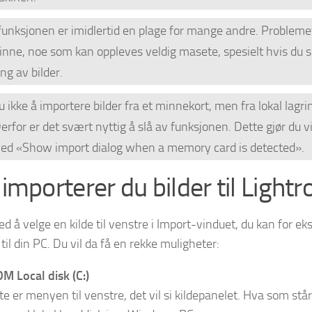
unksjonen er imidlertid en plage for mange andre. Problemet 
nne, noe som kan oppleves veldig masete, spesielt hvis du s
ng av bilder.
u ikke å importere bilder fra et minnekort, men fra lokal lagr
erfor er det svært nyttig å slå av funksjonen. Dette gjør du v
ed «Show import dialog when a memory card is detected».
 importerer du bilder til Light
ed å velge en kilde til venstre i Import-vinduet, du kan for e
il din PC. Du vil da få en rekke muligheter:
M Local disk (C:)
te er menyen til venstre, det vil si kildepanelet. Hva som står