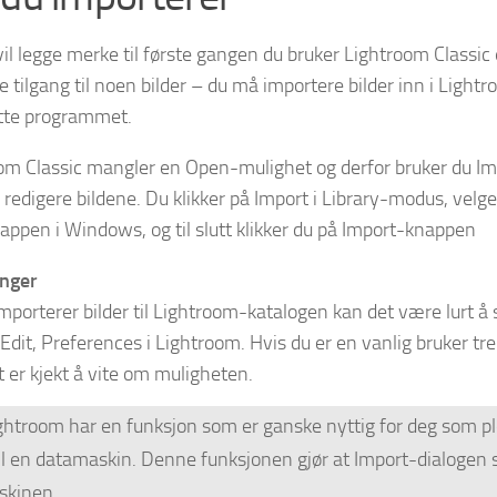
il legge merke til første gangen du bruker Lightroom Classic 
ke tilgang til noen bilder – du må importere bilder inn i Light
tte programmet.
om Classic mangler en Open-mulighet og derfor bruker du Impor
n redigere bildene. Du klikker på Import i Library-modus, velg
appen i Windows, og til slutt klikker du på Import-knappen
inger
importerer bilder til Lightroom-katalogen kan det være lurt å 
 Edit, Preferences i Lightroom. Hvis du er en vanlig bruker tr
 er kjekt å vite om muligheten.
htroom har en funksjon som er ganske nyttig for deg som ple
til en datamaskin. Denne funksjonen gjør at Import-dialogen 
skinen.