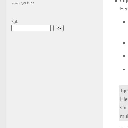
Cop
youtube
www
x
Her
Søk
Søk
Tips
Fil
som
mul