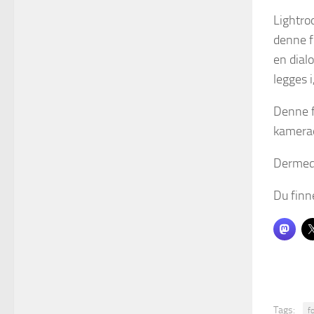
Lightro
denne f
en dial
legges 
Denne f
kamera
Dermed 
Du finn
Tags:
f