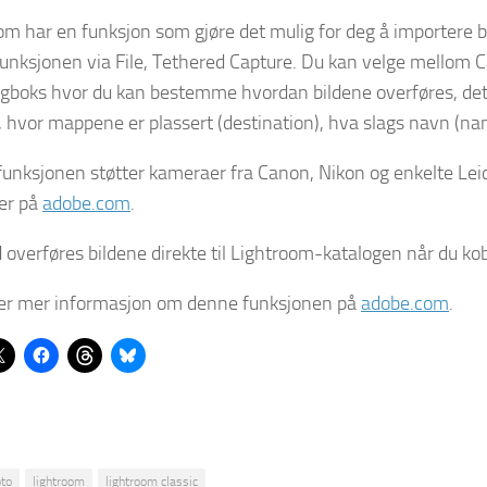
om har en funksjon som gjøre det mulig for deg å importere bi
unksjonen via File, Tethered Capture. Du kan velge mellom Ca
ogboks hvor du kan bestemme hvordan bildene overføres, det v
i, hvor mappene er plassert (destination), hva slags navn (nam
unksjonen støtter kameraer fra Canon, Nikon og enkelte Leic
er på
adobe.com
.
overføres bildene direkte til Lightroom-katalogen når du kob
er mer informasjon om denne funksjonen på
adobe.com
.
oto
lightroom
lightroom classic