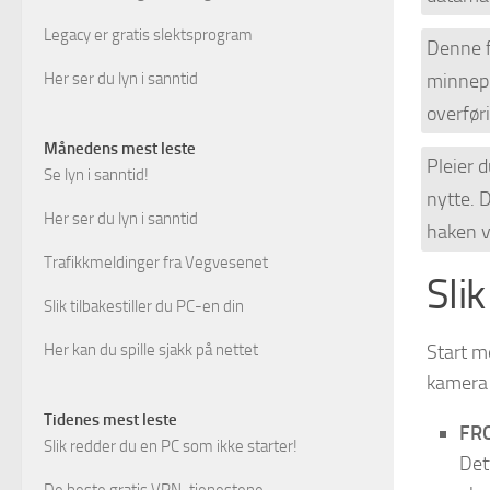
Legacy er gratis slektsprogram
Denne f
Her ser du lyn i sanntid
minnepi
overføri
Månedens mest leste
Pleier d
Se lyn i sanntid!
nytte. D
Her ser du lyn i sanntid
haken v
Trafikkmeldinger fra Vegvesenet
Slik
Slik tilbakestiller du PC-en din
Her kan du spille sjakk på nettet
Start m
kamera t
Tidenes mest leste
FRO
Slik redder du en PC som ikke starter!
Det
De beste gratis VPN-tjenestene