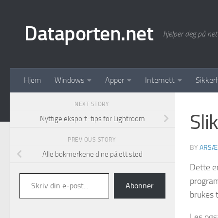
Skip to content
Dataporten.net
hjelper deg på net
Hjem
Windows
Apper
Internett
Sikker
NEXT STORY
Sli
Nyttige eksport-tips for Lightroom
PREVIOUS STORY
BY
ARSÆ
Alle bokmerkene dine på ett sted
Dette e
Skriv din e-post...
program
Abonner
brukes t
Les ogs