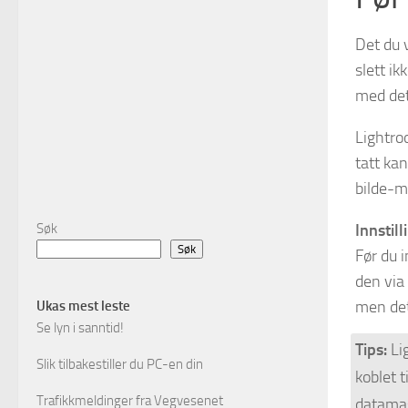
Det du v
slett ik
med de
Lightro
tatt ka
bilde-m
Søk
Innstill
Søk
Før du 
den via
men det
Ukas mest leste
Se lyn i sanntid!
Tips:
Lig
Slik tilbakestiller du PC-en din
koblet 
Trafikkmeldinger fra Vegvesenet
datama