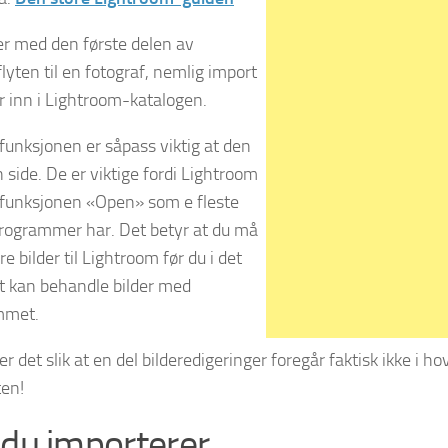
ter med den første delen av
lyten til en fotograf, nemlig import
er inn i Lightroom-katalogen.
funksjonen er såpass viktig at den
 side. De er viktige fordi Lightroom
 funksjonen «Open» som e fleste
rogrammer har. Det betyr at du må
e bilder til Lightroom før du i det
tt kan behandle bilder med
mmet.
g er det slik at en del bilderedigeringer foregår faktisk ikke i
ten!
 du importerer