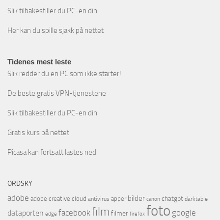
Slik tilbakestiller du PC-en din
Her kan du spille sjakk på nettet
Tidenes mest leste
Slik redder du en PC som ikke starter!
De beste gratis VPN-tjenestene
Slik tilbakestiller du PC-en din
Gratis kurs på nettet
Picasa kan fortsatt lastes ned
ORDSKY
adobe
bilder
chatgpt
adobe creative cloud
apper
antivirus
darktable
canon
foto
film
facebook
google
dataporten
filmer
firefox
edge