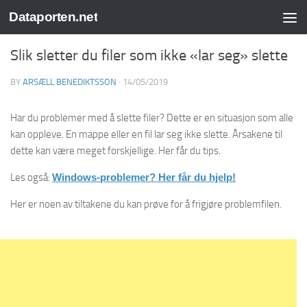
Dataporten.net
Skip to content
Slik sletter du filer som ikke «lar seg» slette
BY
ARSÆLL BENEDIKTSSON
·
14/05/2019
Har du problemer med å slette filer? Dette er en situasjon som alle
kan oppleve. En mappe eller en fil lar seg ikke slette. Årsakene til
dette kan være meget forskjellige. Her får du tips.
Les også:
Windows-problemer? Her får du hjelp!
Her er noen av tiltakene du kan prøve for å frigjøre problemfilen.