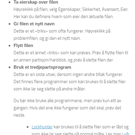
Ta eierskap over filen
Høyreklikk på filen, velg Egenskaper, Sikkerhet, Avansert, Eier.
Her kan du definere hvem som eier den aktuelle filen.
Gi filen et nytt navn
Dette er et «triks» som ofte fungerer. Høyreklikk på
problemfilen, og gi den et nytt navn.
Flytt filen
Dette er et annet «triks» som kan prøves. Prøv å flytte filen til
en annen partisjon/harddisk, og prøv å slette filen der.
Bruk et tredjepartsprogram
Dette er en siste utvei, dersom ingen andre tiltak fungerer.
Det finnes flere programmer som kan brukes til å slette filer
som ikke lar seg slette på andre måter.
Du bør ikke bruke alle programmene, men prøv kun ett av
gangen. Hvis det ene ikke fungerer som det skal, prøv det
neste.
Lockhunter
kan brukes til å slette filer som er låst og
som ikke lar seg slette på normal måte. Les mer i
vår