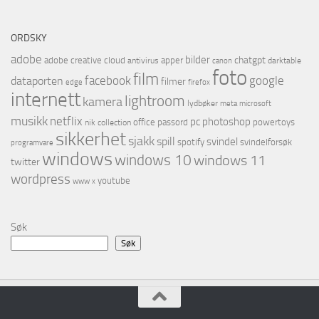
ORDSKY
adobe
bilder
chatgpt
adobe creative cloud
apper
antivirus
darktable
canon
foto
film
facebook
google
dataporten
filmer
firefox
edge
internett
lightroom
kamera
lydbøker
microsoft
meta
musikk
netflix
pc
photoshop
office
passord
powertoys
nik collection
sikkerhet
sjakk
spill
svindel
spotify
svindelforsøk
programvare
windows
windows 10
windows 11
twitter
wordpress
youtube
www
x
Søk
Søk