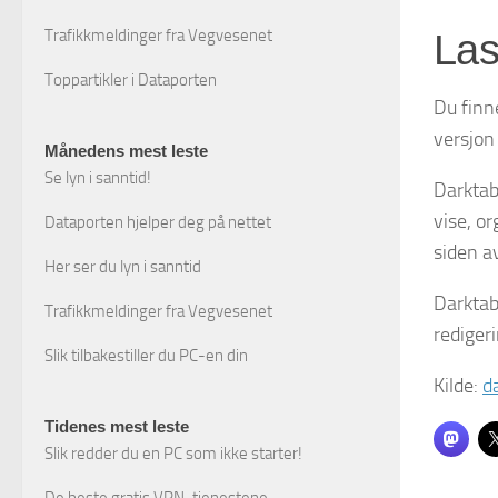
Trafikkmeldinger fra Vegvesenet
Las
Toppartikler i Dataporten
Du finn
versjon
Månedens mest leste
Se lyn i sanntid!
Darktab
vise, o
Dataporten hjelper deg på nettet
siden a
Her ser du lyn i sanntid
Darktabl
Trafikkmeldinger fra Vegvesenet
redigeri
Slik tilbakestiller du PC-en din
Kilde:
d
Tidenes mest leste
Slik redder du en PC som ikke starter!
De beste gratis VPN-tjenestene