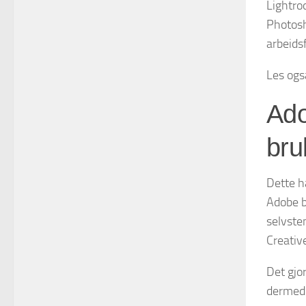
Lightro
Photosh
arbeidsf
Les ogs
Ado
bru
Dette ha
Adobe b
selvste
Creativ
Det gjo
dermed 