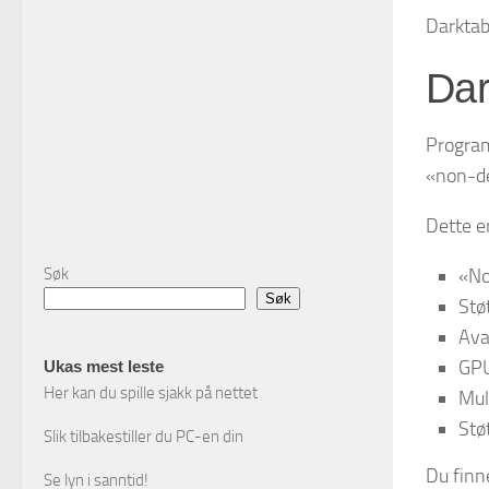
Darktab
Dar
Program
«non-de
Dette e
Søk
«No
Søk
Støt
Ava
GPU
Ukas mest leste
Her kan du spille sjakk på nettet
Mul
Stø
Slik tilbakestiller du PC-en din
Du finn
Se lyn i sanntid!