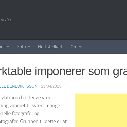
 nettet
het
Foto
Nettstedkart
Om
ktable imponerer som gra
LL BENEDIKTSSON
·
29/04/2019
ightroom har lenge vært
tprogrammet til svært mange
onelle fotografer og
tografer. Grunnen til dette er at