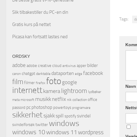
Slik tilbakestiller du PC-en din
Tags:
d
Gratis kurs på nettet
Picasa kan fortsatt lastes ned
Komm
ORDSKY
adobe
bilder
adobe creative cloud
apper
antivirus
facebook
dataporten
chatgpt
darktable
canon
edge
foto
film
google
filmer
firefox
Navn
internett
lightroom
kamera
lydbøker
musikk
netflix
office
microsoft
nik collection
meta
pc
photoshop
passord
powertoys
Netts
programvare
sikkerhet
sjakk
spill
svindel
spotify
windows
twitter
svindelforsøk
windows 10
windows 11
wordpress
Varsl