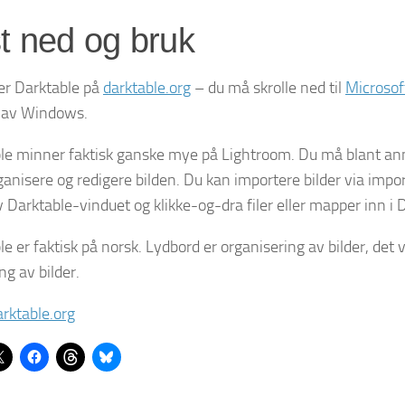
t ned og bruk
er Darktable på
darktable.org
– du må skrolle ned til
Microso
 av Windows.
le minner faktisk ganske mye på Lightroom. Du må blant annet
rganisere og redigere bilden. Du kan importere bilder via impo
v Darktable-vinduet og klikke-og-dra filer eller mapper inn i 
e er faktisk på norsk. Lydbord er organisering av bilder, det 
ng av bilder.
arktable.org