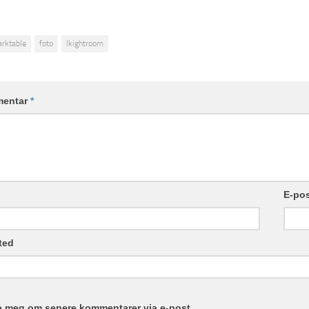
arktable
foto
lkightroom
entar
*
E-po
ted
e meg om senere kommentarer via e-post.