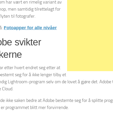
om har vært en rimelig variant av
op, men samtidig tilrettelagt for
lyten til fotografer.
å:
Fotoapper for alle nivåer
be svikter
kerne
r etter hvert endret seg etter at
estemt seg for å ikke lenger tilby et
ndig Lightroom-program selv om de lovet å gjøre det. Adob
e Cloud.
rde ikke saken bedre at Adobe bestemte seg for å splitte pr
er programmet blitt mer forvirrende.