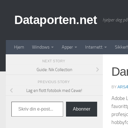
Skip to content
Dataporten.net
hjelper deg på
Hjem
Windows
Apper
Internett
Sikker
NEXT STORY
Dar
Guide: Nik Collection
PREVIOUS STORY
BY
ARSÆ
Lag en flott fotobok med Cewe!
Adobe L
Skriv din e-post...
favorit
Abonner
profesj
hobbyfo