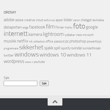
ORDSKY
adobe
bilder
chatgpt
adobe creative cloud
apper
antivirus
darktable
canon
foto
film
facebook
google
dataporten
filmer
firefox
edge
internett
lightroom
kamera
lydbøker
microsoft
meta
musikk
netflix
pc
photoshop
office
passord
powertoys
nik collection
sikkerhet
sjakk
spill
svindel
spotify
svindelforsøk
programvare
windows
windows 10
windows 11
twitter
wordpress
youtube
www
x
Søk
Søk