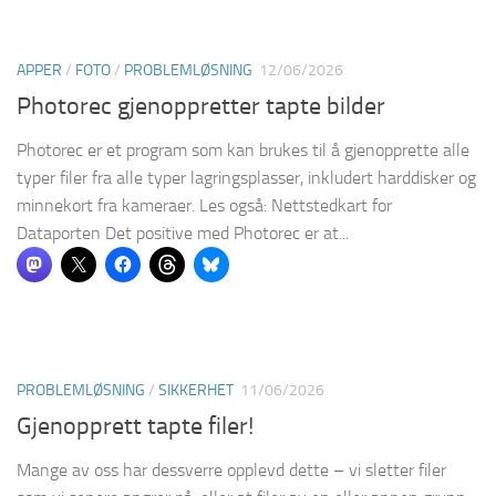
APPER
/
FOTO
/
PROBLEMLØSNING
12/06/2026
Photorec gjenoppretter tapte bilder
Photorec er et program som kan brukes til å gjenopprette alle
typer filer fra alle typer lagringsplasser, inkludert harddisker og
minnekort fra kameraer. Les også: Nettstedkart for
Dataporten Det positive med Photorec er at...
PROBLEMLØSNING
/
SIKKERHET
11/06/2026
Gjenopprett tapte filer!
Mange av oss har dessverre opplevd dette – vi sletter filer