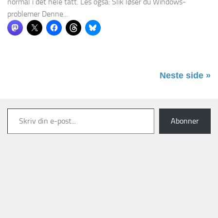
normal i det hele tatt. Les også: Slik løser du Windows-
problemer Denne...
Neste side »
Skriv din e-post...
Abonner