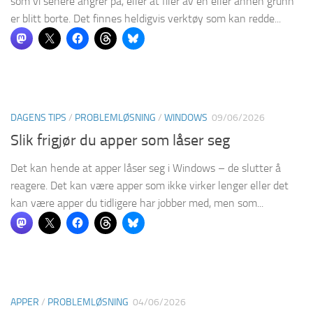
som vi senere angrer på, eller at filer av en eller annen grunn
er blitt borte. Det finnes heldigvis verktøy som kan redde...
DAGENS TIPS
/
PROBLEMLØSNING
/
WINDOWS
09/06/2026
Slik frigjør du apper som låser seg
Det kan hende at apper låser seg i Windows – de slutter å
reagere. Det kan være apper som ikke virker lenger eller det
kan være apper du tidligere har jobber med, men som...
APPER
/
PROBLEMLØSNING
04/06/2026