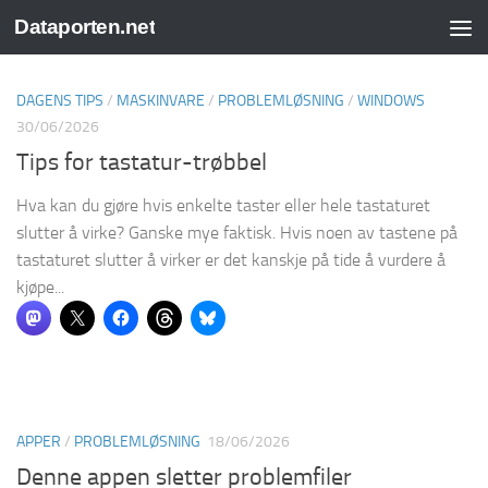
Dataporten.net
Skip to content
DAGENS TIPS
/
MASKINVARE
/
PROBLEMLØSNING
/
WINDOWS
30/06/2026
Tips for tastatur-trøbbel
Hva kan du gjøre hvis enkelte taster eller hele tastaturet
slutter å virke? Ganske mye faktisk. Hvis noen av tastene på
tastaturet slutter å virker er det kanskje på tide å vurdere å
kjøpe...
APPER
/
PROBLEMLØSNING
18/06/2026
Denne appen sletter problemfiler