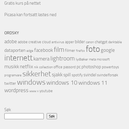
Gratis kurs på nettet
Picasa kan fortsatt lastes ned
ORDSKY
adobe
bilder
chatgpt
adobe creative cloud
apper
antivirus
darktable
canon
foto
film
facebook
google
dataporten
filmer
firefox
edge
internett
lightroom
kamera
lydbøker
microsoft
meta
musikk
netflix
pc
photoshop
office
passord
powertoys
nik collection
sikkerhet
sjakk
spill
svindel
spotify
svindelforsøk
programvare
windows
windows 10
windows 11
twitter
wordpress
youtube
www
x
Søk
Søk