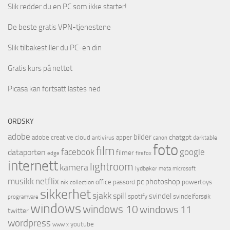
Slik redder du en PC som ikke starter!
De beste gratis VPN-tjenestene
Slik tilbakestiller du PC-en din
Gratis kurs på nettet
Picasa kan fortsatt lastes ned
ORDSKY
adobe
bilder
chatgpt
adobe creative cloud
apper
antivirus
darktable
canon
foto
film
facebook
google
dataporten
filmer
firefox
edge
internett
lightroom
kamera
lydbøker
microsoft
meta
netflix
musikk
pc
photoshop
office
passord
powertoys
nik collection
sikkerhet
sjakk
spill
svindel
spotify
svindelforsøk
programvare
windows
windows 10
windows 11
twitter
wordpress
youtube
www
x