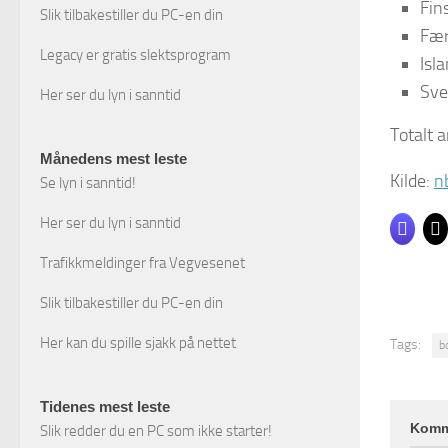
Fin
Slik tilbakestiller du PC-en din
Fær
Legacy er gratis slektsprogram
Isl
Sve
Her ser du lyn i sanntid
Totalt 
Månedens mest leste
Kilde:
n
Se lyn i sanntid!
Her ser du lyn i sanntid
Trafikkmeldinger fra Vegvesenet
Slik tilbakestiller du PC-en din
Her kan du spille sjakk på nettet
Tags:
b
Tidenes mest leste
Komm
Slik redder du en PC som ikke starter!