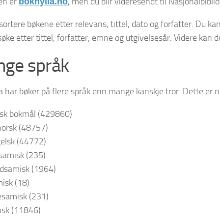
en er
, men du blir videresendt til Nasjonalbibli
bokhylla.no
ortere bøkene etter relevans, tittel, dato og forfatter. Du ka
øke etter tittel, forfatter, emne og utgivelsesår. Videre kan d
ge språk
a har bøker på flere språk enn mange kanskje tror. Dette er n
sk bokmål (429860)
orsk (48757)
elsk (44772)
samisk (235)
dsamisk (1964)
isk (18)
esamisk (231)
sk (11846)