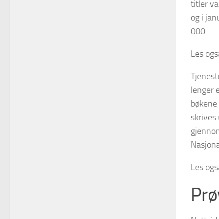
titler v
og i jan
000.
Les ogs
Tjeneste
lenger 
bøkene 
skrives 
gjenno
Nasjona
Les ogs
Prø