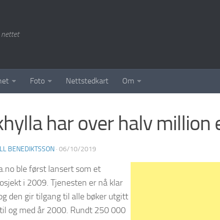
 nettet
het
Foto
Nettstedkart
Om
hylla har over halv million
LL BENEDIKTSSON
·
06/10/2019
a.no ble først lansert som et
osjekt i 2009. Tjenesten er nå klar
 og den gir tilgang til alle bøker utgitt
 til og med år 2000. Rundt 250 000