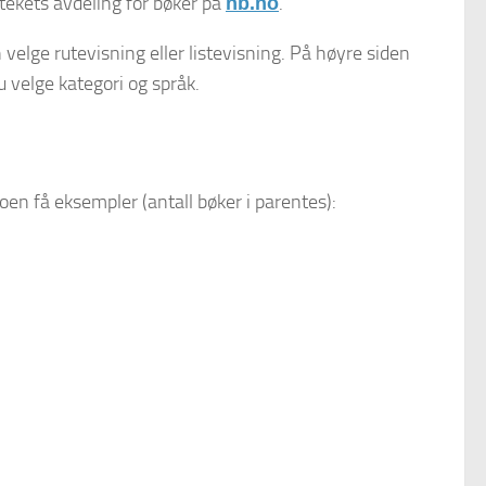
otekets avdeling for bøker på
.
nb.no
n velge rutevisning eller listevisning. På høyre siden
u velge kategori og språk.
oen få eksempler (antall bøker i parentes):