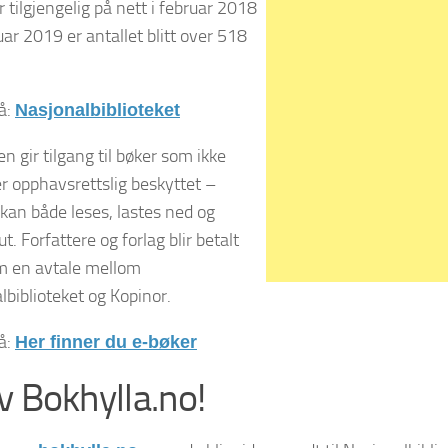
ar tilgjengelig på nett i februar 2018
uar 2019 er antallet blitt over 518
å:
Nasjonalbiblioteket
n gir tilgang til bøker som ikke
er opphavsrettslig beskyttet –
kan både leses, lastes ned og
ut. Forfattere og forlag blir betalt
m en avtale mellom
lbiblioteket og Kopinor.
å:
Her finner du e-bøker
v Bokhylla.no!