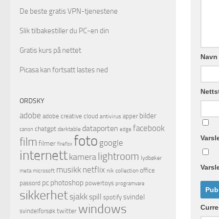
De beste gratis VPN-tjenestene
Slik tilbakestiller du PC-en din
Gratis kurs på nettet
Navn
Picasa kan fortsatt lastes ned
Netts
ORDSKY
adobe
bilder
adobe creative cloud
apper
antivirus
facebook
dataporten
chatgpt
darktable
canon
edge
foto
Varsl
film
google
filmer
firefox
internett
lightroom
kamera
lydbøker
Varsl
musikk
netflix
office
microsoft
nik collection
meta
pc
photoshop
passord
powertoys
programvare
sikkerhet
sjakk
spill
svindel
spotify
windows
Curr
twitter
svindelforsøk