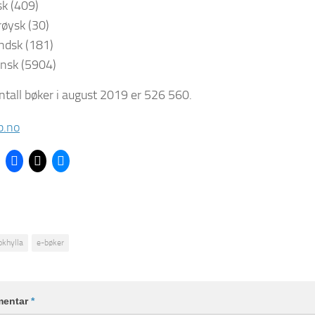
sk (409)
øysk (30)
andsk (181)
nsk (5904)
antall bøker i august 2019 er 526 560.
b.no
okhylla
e-bøker
entar
*