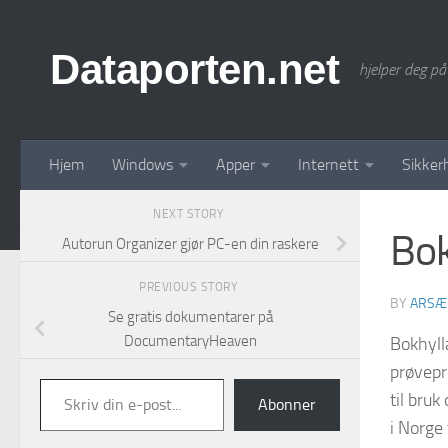
Skip to content
Dataporten.net
hjelper deg på
Hjem
Windows
Apper
Internett
Sikker
NEXT STORY
Bok
Autorun Organizer gjør PC-en din raskere
PREVIOUS STORY
BY
ARSÆ
Se gratis dokumentarer på
DocumentaryHeaven
Bokhyll
prøvepr
Skriv din e-post...
til bruk
Abonner
i Norge