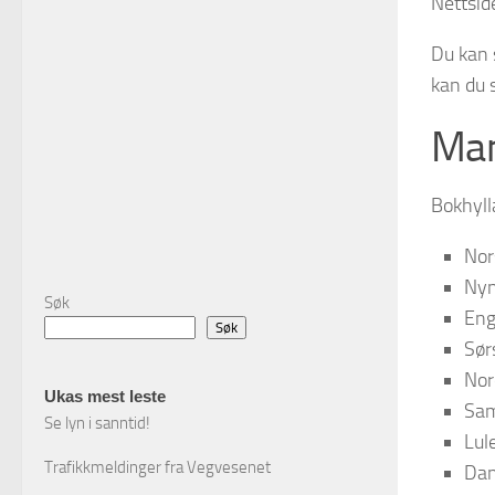
Nettsid
Du kan s
kan du s
Man
Bokhyll
Nor
Nyn
Søk
Eng
Søk
Sør
Nor
Ukas mest leste
Sam
Se lyn i sanntid!
Lul
Trafikkmeldinger fra Vegvesenet
Dan