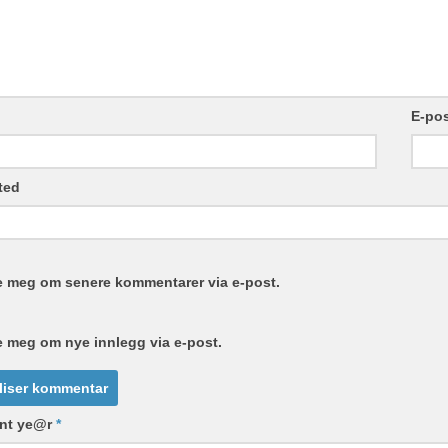
E-po
ted
e meg om senere kommentarer via e-post.
e meg om nye innlegg via e-post.
ent ye@r
*