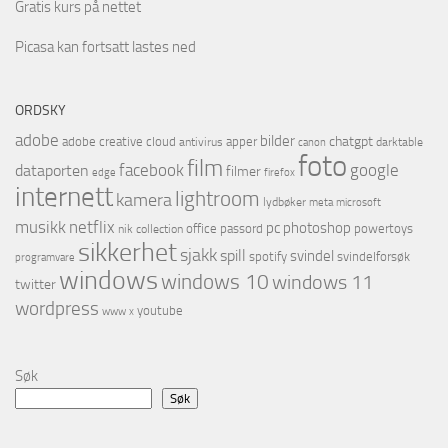
Gratis kurs på nettet
Picasa kan fortsatt lastes ned
ORDSKY
adobe
bilder
chatgpt
adobe creative cloud
apper
antivirus
darktable
canon
foto
film
facebook
google
dataporten
filmer
firefox
edge
internett
lightroom
kamera
lydbøker
microsoft
meta
netflix
musikk
pc
photoshop
office
passord
powertoys
nik collection
sikkerhet
sjakk
spill
svindel
spotify
svindelforsøk
programvare
windows
windows 10
windows 11
twitter
wordpress
youtube
www
x
Søk
Søk