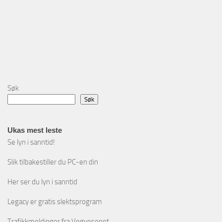
Søk
Søk
Ukas mest leste
Se lyn i sanntid!
Slik tilbakestiller du PC-en din
Her ser du lyn i sanntid
Legacy er gratis slektsprogram
Trafikkmeldinger fra Vegvesenet