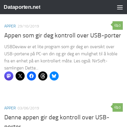
Dataporten.net
Skip to content
0
APPER
29/10/2019
Appen som gir deg kontroll over USB-porter
USBDeview er et lite program som gir deg en oversikt over
USB-portene på PC-en din og gir deg en mulighet til å koble
fra en enhet på en kontrollert måte. Les også: NirSoft-
samlingen Dette...
0
APPER
03/06/2019
Denne appen gir deg kontroll over USB-
porter