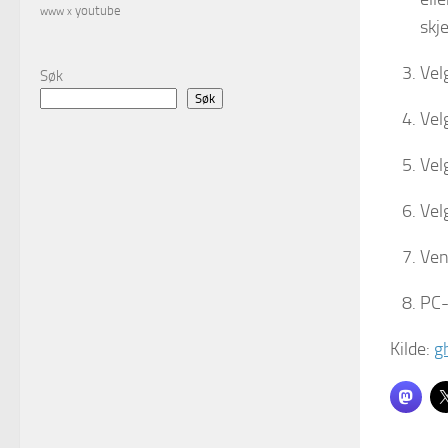
youtube
www
x
skj
Vel
Søk
Søk
Vel
Vel
Vel
Ven
PC-
Kilde:
g