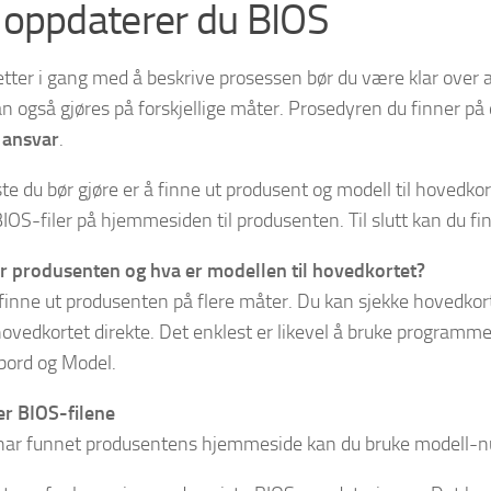
k oppdaterer du BIOS
etter i gang med å beskrive prosessen bør du være klar over at
an også gjøres på forskjellige måter. Prosedyren du finner på
 ansvar
.
ste du bør gjøre er å finne ut produsent og modell til hovedko
 BIOS-filer på hjemmesiden til produsenten. Til slutt kan du f
 produsenten og hva er modellen til hovedkortet?
finne ut produsenten på flere måter. Du kan sjekke hovedkor
hovedkortet direkte. Det enklest er likevel å bruke programm
ord og Model.
er BIOS-filene
har funnet produsentens hjemmeside kan du bruke modell-numm