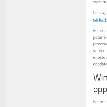
system
Les ogs
sårbar
For en 
potensie
prosess
verden 
eneste 
oppdate
Win
opp
For ord