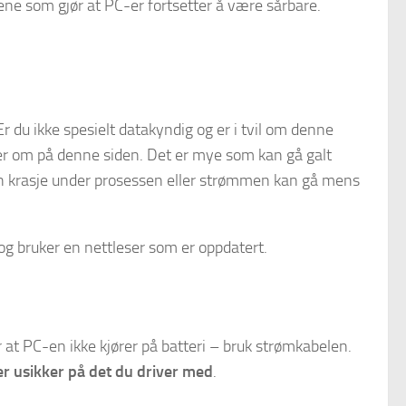
ene som gjør at PC-er fortsetter å være sårbare.
 du ikke spesielt datakyndig og er i tvil om denne
er om på denne siden. Det er mye som kan gå galt
an krasje under prosessen eller strømmen kan gå mens
og bruker en nettleser som er oppdatert.
ør at PC-en ikke kjører på batteri – bruk strømkabelen.
er usikker på det du driver med
.