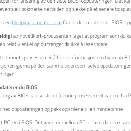
atoen for lansering av den siste BIOS-oppdateringen. Det ka
eventuelt bokmerke nettsiden og sjekke på et senere tidspunk
siden
bleepingcomputer.com
finner du en liste over BIOS-op
eldig
har hovedkort-produsenten laget et program som du kan 
n relativ enkel og du trenger da ikke å lese videre.
te trinnet i prosessen er å finne informasjon om hvordan BI
sjonen gjerne på den samme siden som selve oppdateringen
ringen.
pdaterer du BIOS
ing av BIOS kan se slik ut (denne prosessen vil variere fra PC
t ned oppdateringen og pakk opp filene til en minnepinne.
rt PC-en i BIOS. Det varierer mellom PC-er hvordan du start
er Shift-tasten (eller en annen tast) under oppstarten av PC-e