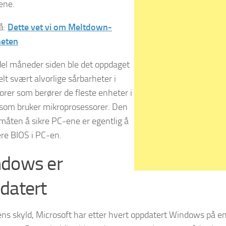
ene.
å:
Dette vet vi om Meltdown-
heten
del måneder siden ble det oppdaget
lt svært alvorlige sårbarheter i
orer som berører de fleste enheter i
som bruker mikroprosessorer. Den
måten å sikre PC-ene er egentlig å
re BIOS i PC-en.
dows er
datert
ens skyld, Microsoft har etter hvert oppdatert Windows på en