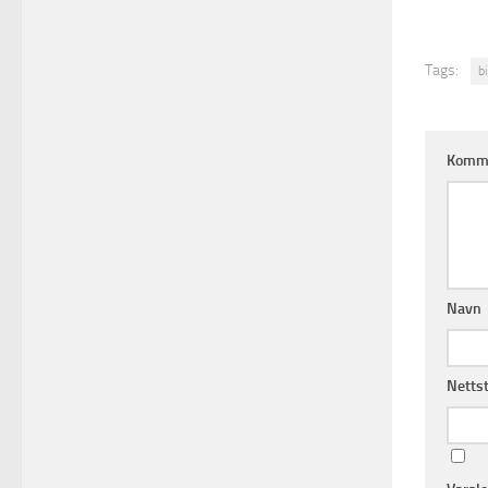
Tags:
b
Komm
Navn
Netts