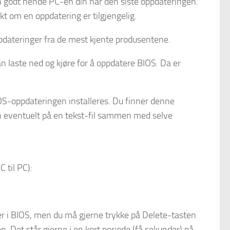
n godt hende PC-en din har den siste oppdateringen.
t om en oppdatering er tilgjengelig.
pdateringer fra de mest kjente produsentene.
laste ned og kjøre for å oppdatere BIOS. Da er
OS-oppdateringen installeres. Du finner denne
 eventuelt på en tekst-fil sammen med selve
 til PC):
er i BIOS, men du må gjerne trykke på Delete-tasten
n. Det står gjerne i en kort periode (få sekunder) på