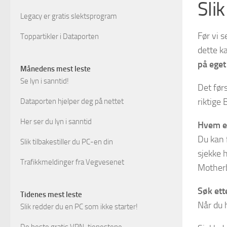
Sli
Legacy er gratis slektsprogram
Før vi s
Toppartikler i Dataporten
dette k
på eget
Månedens mest leste
Se lyn i sanntid!
Det før
riktige
Dataporten hjelper deg på nettet
Her ser du lyn i sanntid
Hvem er
Du kan 
Slik tilbakestiller du PC-en din
sjekke 
Trafikkmeldinger fra Vegvesenet
Motherb
Søk ett
Tidenes mest leste
Når du 
Slik redder du en PC som ikke starter!
De beste gratis VPN-tjenestene