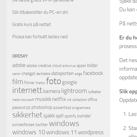
Sjekk d
Du kan 
Slik tilbakestiller du PC-en din
På nett
Gratis kurs på nettet
Picasa kan fortsatt lastes ned
Er du h
prosesse
ORDSKY
Det nes
adobe
bilder
adobe creative cloud
apper
antivirus
informa
facebook
dataporten
chatgpt
darktable
canon
edge
oppdate
foto
film
google
filmer
firefox
internett
lightroom
kamera
Slik op
lydbøker
musikk
netflix
Oppdater
office
microsoft
nik collection
meta
pc
photoshop
passord
powertoys
programvare
sikkerhet
Las
sjakk
spill
svindel
spotify
windows
twitter
svindelforsøk
Sta
windows 10
windows 11
wordpress
ell