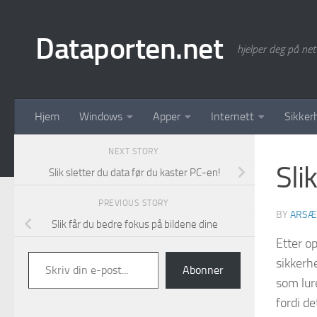
Skip to content
Dataporten.net
hjelper deg på net
Hjem
Windows
Apper
Internett
Sikker
NEXT STORY
Sli
Slik sletter du data før du kaster PC-en!
PREVIOUS STORY
BY
ARSÆ
Slik får du bedre fokus på bildene dine
Etter o
Skriv din e-post...
sikkerh
Abonner
som lur
fordi de