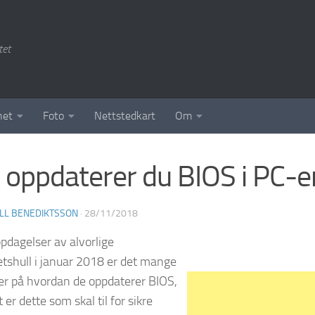
tet
het
Foto
Nettstedkart
Om
k oppdaterer du BIOS i PC-e
LL BENEDIKTSSON
·
28/11/2018
ppdagelser av alvorlige
etshull i januar 2018 er det mange
er på hvordan de oppdaterer BIOS,
t er dette som skal til for sikre