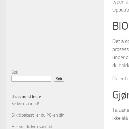
typen a
Oppdate
BIO
Det å o
prosess
under d
du hold
Søk
Du er f
Søk
Gjør
Ukas mest leste
Se lyn i sanntid!
Ta uanse
Slik tilbakestiller du PC-en din
Ikke sl
Her ser du lyn i sanntid