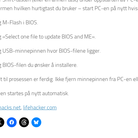
ermen hvilken hurtigtast du bruker – start PC-en på nytt hvis 
g M-Flash i BIOS.
g «Select one file to update BIOS and ME».
g USB-minnepinnen hvor BIOS-filene ligger.
g BIOS-filen du ønsker å installere.
t til prosessen er ferdig. Ikke fjern minnepinnen fra PC-en e
en startes på nytt automatisk.
hacks.net
,
lifehacker.com