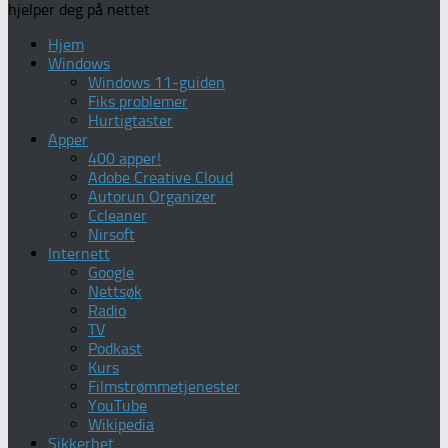
hjelper deg på nettet
Hjem
Windows
Windows 11-guiden
Fiks problemer
Hurtigtaster
Apper
400 apper!
Adobe Creative Cloud
Autorun Organizer
Ccleaner
Nirsoft
Internett
Google
Nettsøk
Radio
TV
Podkast
Kurs
Filmstrømmetjenester
YouTube
Wikipedia
Sikkerhet