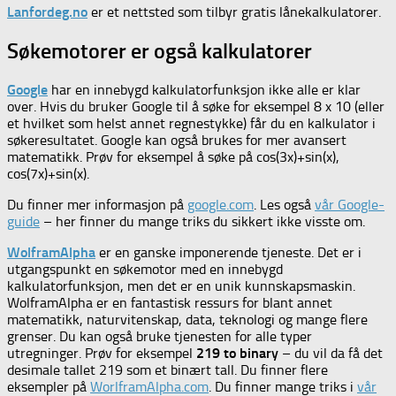
Lanfordeg.no
er et nettsted som tilbyr gratis lånekalkulatorer.
Søkemotorer er også kalkulatorer
Google
har en innebygd kalkulatorfunksjon ikke alle er klar
over. Hvis du bruker Google til å søke for eksempel 8 x 10 (eller
et hvilket som helst annet regnestykke) får du en kalkulator i
søkeresultatet. Google kan også brukes for mer avansert
matematikk. Prøv for eksempel å søke på cos(3x)+sin(x),
cos(7x)+sin(x).
Du finner mer informasjon på
google.com
. Les også
vår Google-
guide
– her finner du mange triks du sikkert ikke visste om.
WolframAlpha
er en ganske imponerende tjeneste. Det er i
utgangspunkt en søkemotor med en innebygd
kalkulatorfunksjon, men det er en unik kunnskapsmaskin.
WolframAlpha er en fantastisk ressurs for blant annet
matematikk, naturvitenskap, data, teknologi og mange flere
grenser. Du kan også bruke tjenesten for alle typer
utregninger. Prøv for eksempel
219 to binary
– du vil da få det
desimale tallet 219 som et binært tall. Du finner flere
eksempler på
WorlframAlpha.com
. Du finner mange triks i
vår