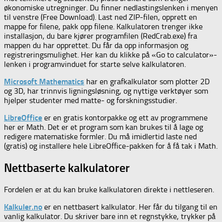
økonomiske utregninger. Du finner nedlastingslenken i menyen
til venstre (Free Download). Last ned ZIP-filen, opprett en
mappe for filene, pakk opp filene. Kalkulatoren trenger ikke
installasjon, du bare kjører programfilen (RedCrab.exe) fra
mappen du har opprettet. Du får da opp informasjon og
registreringsmulighet. Her kan du klikke på «Go to calculator»-
lenken i programvinduet for starte selve kalkulatoren.
Microsoft Mathematics
har en grafkalkulator som plotter 2D
og 3D, har trinnvis ligningsløsning, og nyttige verktøyer som
hjelper studenter med matte- og forskningsstudier.
LibreOffice
er en gratis kontorpakke og ett av programmene
her er Math. Det er et program som kan brukes til å lage og
redigere matematiske formler. Du må imidlertid laste ned
(gratis) og installere hele LibreOffice-pakken for å få tak i Math.
Nettbaserte kalkulatorer
Fordelen er at du kan bruke kalkulatoren direkte i nettleseren.
Kalkuler.no
er en nettbasert kalkulator. Her får du tilgang til en
vanlig kalkulator. Du skriver bare inn et regnstykke, trykker på