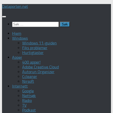
Skip
Dataporten.net
to
content
Søk
etter:
Hjem
Windows
Windows 11-guiden
Fiks problemer
Hurtigtaster
Apper
400 apper!
Adobe Creative Cloud
Autorun Organizer
Ccleaner
Nirsoft
Internett
Google
Nettsøk
Radio
TV
Podkast