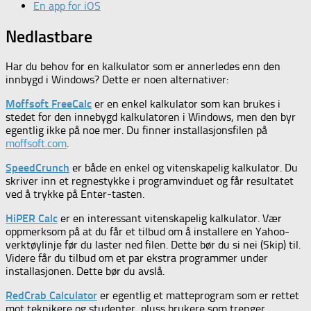
En app for iOS
Nedlastbare
Har du behov for en kalkulator som er annerledes enn den
innbygd i Windows? Dette er noen alternativer:
Moffsoft FreeCalc
er en enkel kalkulator som kan brukes i
stedet for den innebygd kalkulatoren i Windows, men den byr
egentlig ikke på noe mer. Du finner installasjonsfilen på
moffsoft.com
.
SpeedCrunch
er både en enkel og vitenskapelig kalkulator. Du
skriver inn et regnestykke i programvinduet og får resultatet
ved å trykke på Enter-tasten.
HiPER Calc
er en interessant vitenskapelig kalkulator. Vær
oppmerksom på at du får et tilbud om å installere en Yahoo-
verktøylinje før du laster ned filen. Dette bør du si nei (Skip) til.
Videre får du tilbud om et par ekstra programmer under
installasjonen. Dette bør du avslå.
RedCrab Calculator
er egentlig et matteprogram som er rettet
mot teknikere og studenter, pluss brukere som trenger