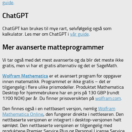
guide
.
ChatGPT
ChatGPT kan brukes til mye rart, selvfølgelig også som
kalkulator. Les mer om ChatGPT i
vår guide
.
Mer avanserte matteprogrammer
Vi tar også med det mest avanserte og da blir det meste ikke
gratis, men vi har et gratis alternativ og det er SageMath.
Wolfram Mathematica
er et avansert program for oppgaver
innen matematikk. Programmet er ikke gratis – det er
tilgjengelig i flere ulike prismodeller. Produktet Mathematica
Desktop for hjemmebrukere har en pris på 130 GBP (rundt
1700 NOK) per år. Du finner prisoversikten på
wolfram.com
.
Den finnes også i en nettbasert versjon, nemlig
Wolfram
Mathematica Online
, den fungerer direkte i nettleseren. Den
nettbaserte versjonen er integrert i desktop-versjonen helt
sømløst. Den nettbaserte versjonen er tilgjengelig med
produktene Premier Service Plus og Personal License Service