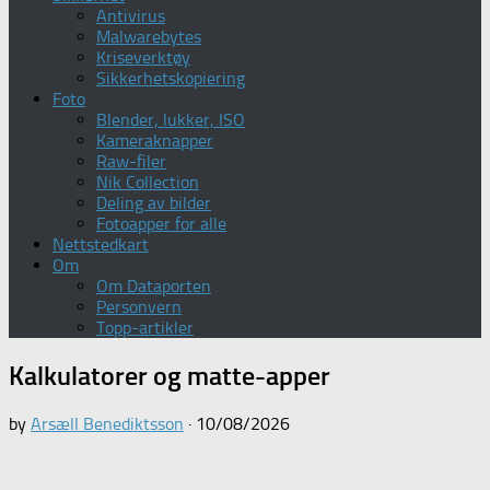
Antivirus
Malwarebytes
Kriseverktøy
Sikkerhetskopiering
Foto
Blender, lukker, ISO
Kameraknapper
Raw-filer
Nik Collection
Deling av bilder
Fotoapper for alle
Nettstedkart
Om
Om Dataporten
Personvern
Topp-artikler
Kalkulatorer og matte-apper
by
Arsæll Benediktsson
·
10/08/2026