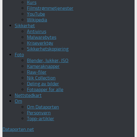
Kurs
Filmstrømmetjenester
YouTube
Wikipedia
Sikkerhet
Antivirus
Malwarebytes
Kriseverktøy
Sikkerhetskopiering
Foto
Blender, lukker, ISO
Kameraknapper
Raw-filer
Nik Collection
Deling av bilder
Fotoapper for alle
Nettstedkart
Om
Om Dataporten
Personvern
Topp-artikler
Dataporten.net