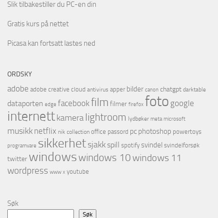
Slik tilbakestiller du PC-en din
Gratis kurs på nettet
Picasa kan fortsatt lastes ned
ORDSKY
adobe
bilder
chatgpt
adobe creative cloud
apper
antivirus
darktable
canon
foto
film
facebook
google
dataporten
filmer
firefox
edge
internett
lightroom
kamera
lydbøker
microsoft
meta
musikk
netflix
pc
photoshop
office
passord
powertoys
nik collection
sikkerhet
sjakk
spill
svindel
spotify
svindelforsøk
programvare
windows
windows 10
windows 11
twitter
wordpress
youtube
www
x
Søk
Søk