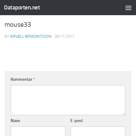
Dataporten.net
Skip to content
mouse33
BY
ARSÆLL BENEDIKTSSON
·
28/11/2017
Kommentar
*
Navn
E-post