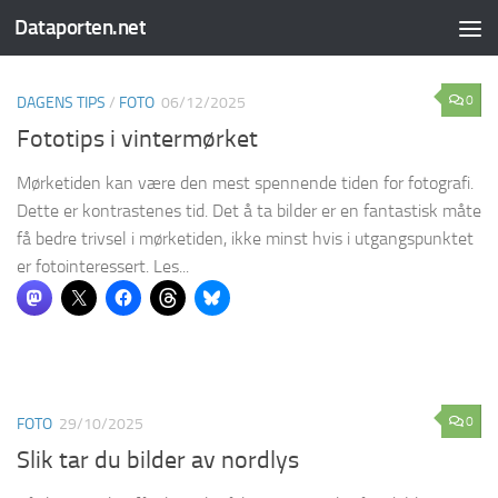
Dataporten.net
Skip to content
0
DAGENS TIPS
/
FOTO
06/12/2025
Fototips i vintermørket
Mørketiden kan være den mest spennende tiden for fotografi.
Dette er kontrastenes tid. Det å ta bilder er en fantastisk måte
få bedre trivsel i mørketiden, ikke minst hvis i utgangspunktet
er fotointeressert. Les...
0
FOTO
29/10/2025
Slik tar du bilder av nordlys