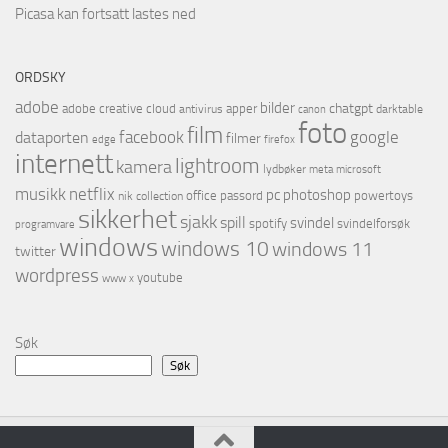
Picasa kan fortsatt lastes ned
ORDSKY
adobe
bilder
chatgpt
adobe creative cloud
apper
antivirus
darktable
canon
foto
film
facebook
google
dataporten
filmer
firefox
edge
internett
lightroom
kamera
lydbøker
microsoft
meta
netflix
musikk
pc
photoshop
office
passord
powertoys
nik collection
sikkerhet
sjakk
spill
svindel
spotify
svindelforsøk
programvare
windows
windows 10
windows 11
twitter
wordpress
youtube
www
x
Søk
Søk