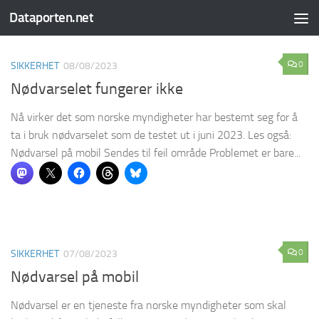
Dataporten.net
Skip to content
0
SIKKERHET
08/08/2023
Nødvarselet fungerer ikke
Nå virker det som norske myndigheter har bestemt seg for å
ta i bruk nødvarselet som de testet ut i juni 2023. Les også:
Nødvarsel på mobil Sendes til feil område Problemet er bare...
0
SIKKERHET
07/08/2023
Nødvarsel på mobil
Nødvarsel er en tjeneste fra norske myndigheter som skal