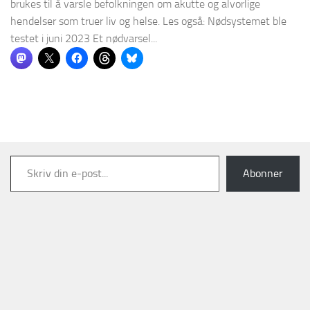
brukes til å varsle befolkningen om akutte og alvorlige
hendelser som truer liv og helse. Les også: Nødsystemet ble
testet i juni 2023 Et nødvarsel...
Skriv din e-post...
Abonner