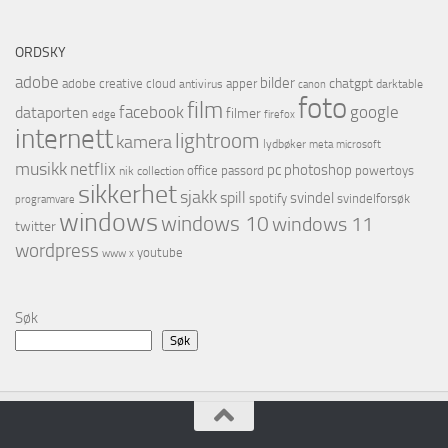
ORDSKY
adobe
bilder
chatgpt
adobe creative cloud
apper
antivirus
darktable
canon
foto
film
facebook
google
dataporten
filmer
firefox
edge
internett
lightroom
kamera
lydbøker
microsoft
meta
musikk
netflix
pc
photoshop
office
passord
powertoys
nik collection
sikkerhet
sjakk
spill
svindel
spotify
svindelforsøk
programvare
windows
windows 10
windows 11
twitter
wordpress
youtube
www
x
Søk
Søk