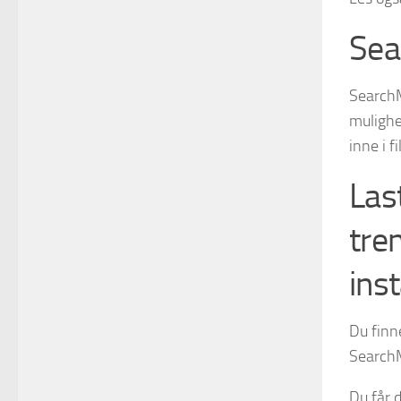
Sea
SearchM
mulighet
inne i fi
Las
tre
inst
Du finn
SearchM
Du får 