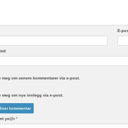
E-po
ted
e meg om senere kommentarer via e-post.
e meg om nye innlegg via e-post.
ent ye@r
*