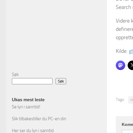
Search 
Videre 
definere
opprette
Kilde:
g
Søk
Søk
Ukas mest leste
Tags:
n
Se lyn i sanntid!
Slik tilbakestiller du PC-en din
Komm
Her ser du lyn i sanntid