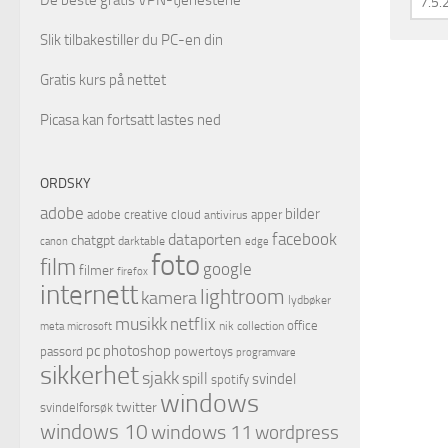
Slik tilbakestiller du PC-en din
Gratis kurs på nettet
Picasa kan fortsatt lastes ned
ORDSKY
adobe
bilder
adobe creative cloud
apper
antivirus
facebook
dataporten
chatgpt
darktable
canon
edge
foto
film
google
filmer
firefox
internett
lightroom
kamera
lydbøker
musikk
netflix
office
microsoft
nik collection
meta
pc
photoshop
passord
powertoys
programvare
sikkerhet
sjakk
spill
svindel
spotify
windows
twitter
svindelforsøk
windows 10
windows 11
wordpress