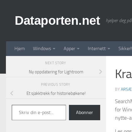
Skip to content
Dataporten.net
hjelper deg på
Hjem
Windows
Apper
Internett
Sikker
NEXT STORY
Kra
Ny oppdatering for Lightroom
PREVIOUS STORY
BY
ARSÆ
Et sjakktrekk for historiebøkene!
SearchM
Skriv din e-post...
for Win
Abonner
nytte-a
Les ogs