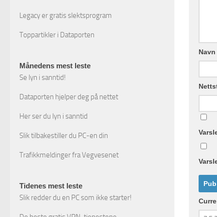
Legacy er gratis slektsprogram
Toppartikler i Dataporten
Navn
Månedens mest leste
Se lyn i sanntid!
Netts
Dataporten hjelper deg på nettet
Her ser du lyn i sanntid
Varsl
Slik tilbakestiller du PC-en din
Trafikkmeldinger fra Vegvesenet
Varsl
Tidenes mest leste
Slik redder du en PC som ikke starter!
Curr
De beste gratis VPN-tjenestene