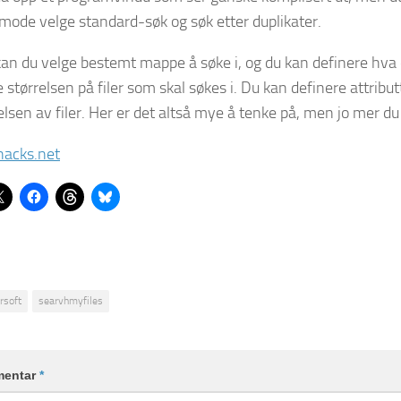
mode velge standard-søk og søk etter duplikater.
kan du velge bestemt mappe å søke i, og du kan definere hva e
 størrelsen på filer som skal søkes i. Du kan definere attribut
lsen av filer. Her er det altså mye å tenke på, men jo mer du 
hacks.net
irsoft
searvhmyfiles
entar
*