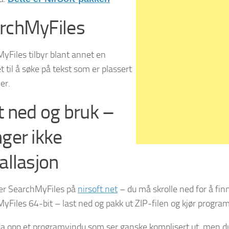
rchMyFiles
yFiles tilbyr blant annet en
 til å søke på tekst som er plassert
ler.
t ned og bruk –
nger ikke
allasjon
er SearchMyFiles på
nirsoft.net
– du må skrolle ned for å fin
yFiles 64-bit – last ned og pakk ut ZIP-filen og kjør programf
da opp et programvindu som ser ganske komplisert ut, men du bl