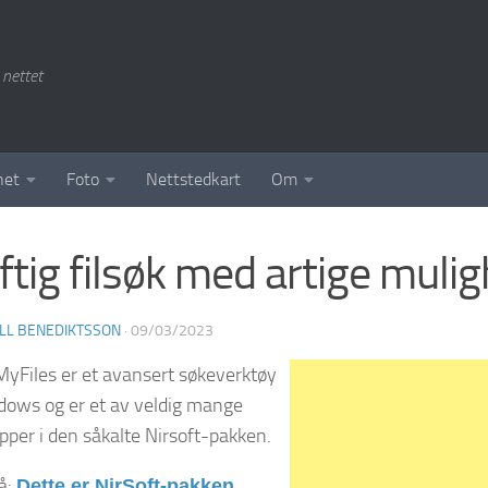
 nettet
het
Foto
Nettstedkart
Om
ftig filsøk med artige muli
LL BENEDIKTSSON
·
09/03/2023
yFiles er et avansert søkeverktøy
dows og er et av veldig mange
pper i den såkalte Nirsoft-pakken.
å:
Dette er NirSoft-pakken