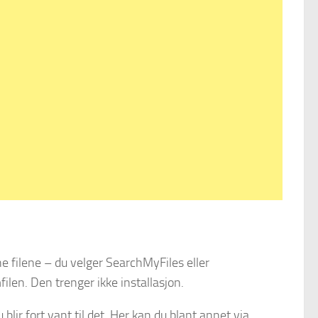
ne filene – du velger SearchMyFiles eller
ilen. Den trenger ikke installasjon.
ir fort vant til det. Her kan du blant annet via