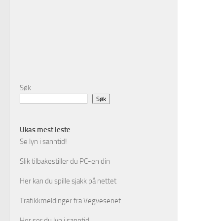
Søk
Søk
Ukas mest leste
Se lyn i sanntid!
Slik tilbakestiller du PC-en din
Her kan du spille sjakk på nettet
Trafikkmeldinger fra Vegvesenet
Her ser du lyn i sanntid