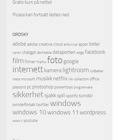
Gratis kurs på nettet
Picasa kan fortsatt lastes ned
ORDSKY
adobe
bilder
adobe creative cloud
apper
antivirus
facebook
dataporten
chatgpt
darktable
canon
edge
foto
film
google
filmer
firefox
internett
lightroom
kamera
lydbøker
musikk
netflix
office
microsoft
nik collection
meta
pc
photoshop
passord
powertoys
programvare
sikkerhet
sjakk
spill
svindel
spotify
windows
twitter
svindelforsøk
windows 10
windows 11
wordpress
youtube
www
x