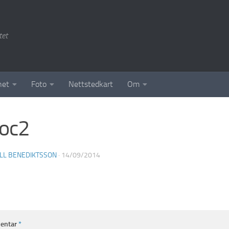
tet
het
Foto
Nettstedkart
Om
oc2
LL BENEDIKTSSON
·
14/09/2014
entar
*