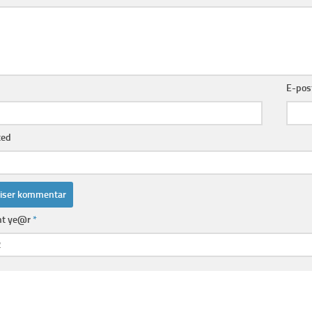
E-pos
ted
nt ye@r
*