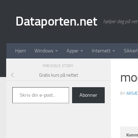
Skip to content
Dataporten.net
hjelper deg på net
Hjem
Windows
Apper
Internett
Sikker
PREVIOUS STORY
mo
Gratis kurs på nettet
Skriv din e-post...
BY
ARSÆ
Abonner
Komm