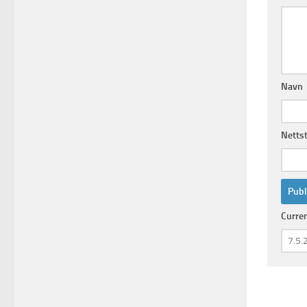
Navn
Netts
Curre