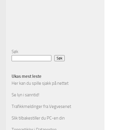
Søk
Søk
Ukas mest leste
Her kan du spille sjakk på nettet
Se lyn i sanntid!
Trafikkmeldinger fra Vegvesenet
Slik tilbakestiller du PC-en din
Toppartikler i Dataporten