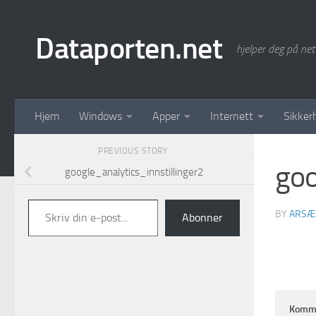
Skip to content
Dataporten.net
hjelper deg på net
Hjem
Windows
Apper
Internett
Sikker
PREVIOUS STORY
goo
google_analytics_innstillinger2
Skriv din e-post...
BY
ARSÆ
Abonner
Komm