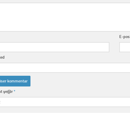
E-pos
ted
nt ye@r
*