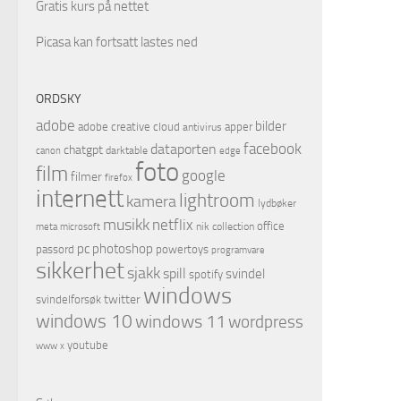
Gratis kurs på nettet
Picasa kan fortsatt lastes ned
ORDSKY
adobe
bilder
adobe creative cloud
apper
antivirus
facebook
dataporten
chatgpt
darktable
canon
edge
foto
film
google
filmer
firefox
internett
lightroom
kamera
lydbøker
musikk
netflix
office
microsoft
nik collection
meta
pc
photoshop
passord
powertoys
programvare
sikkerhet
sjakk
spill
svindel
spotify
windows
twitter
svindelforsøk
windows 10
windows 11
wordpress
youtube
www
x