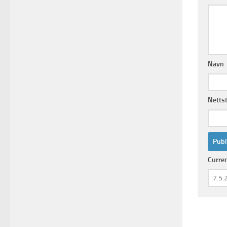
Navn
Netts
Curre