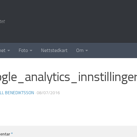
tet
het
Foto
Nettstedkart
Om
gle_analytics_innstillinge
LL BENEDIKTSSON
·
08/07/2016
entar
*