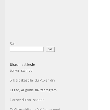
Søk
Søk
Ukas mest leste
Se lyn i sanntid!
Slik tilbakestiller du PC-en din
Legacy er gratis slektsprogram
Her ser du lyn i sanntid
Trafikkmeldinger fra Vegvesenet