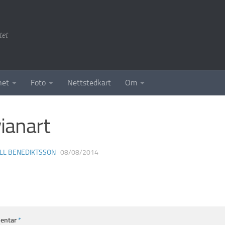
tet
het
Foto
Nettstedkart
Om
ianart
LL BENEDIKTSSON
·
08/08/2014
entar
*