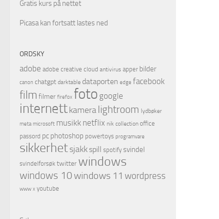
Gratis kurs på nettet
Picasa kan fortsatt lastes ned
ORDSKY
adobe
bilder
adobe creative cloud
apper
antivirus
facebook
dataporten
chatgpt
darktable
canon
edge
foto
film
google
filmer
firefox
internett
lightroom
kamera
lydbøker
netflix
musikk
office
microsoft
nik collection
meta
pc
photoshop
passord
powertoys
programvare
sikkerhet
sjakk
spill
svindel
spotify
windows
twitter
svindelforsøk
windows 10
windows 11
wordpress
youtube
www
x