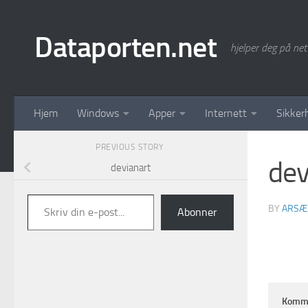
Skip to content
Dataporten.net
hjelper deg på net
Hjem
Windows
Apper
Internett
Sikker
PREVIOUS STORY
dev
devianart
Skriv din e-post...
BY
ARSÆ
Abonner
Komm