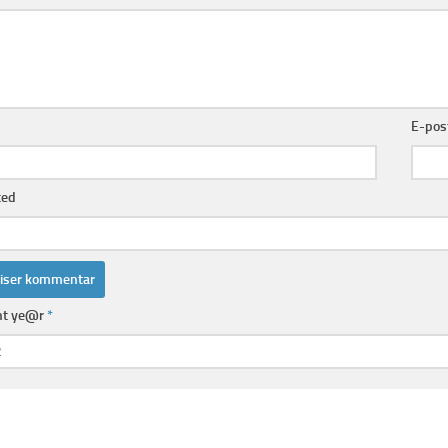
E-pos
ted
nt ye@r
*