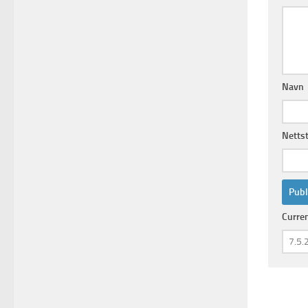
Navn
Netts
Curre