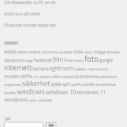
Slik tilbakestiller du PC-en din
Gratis kurs på nettet
Picasa kan fortsatt lastes ned
ORDSKY
adobe
bilder
chatgpt
adobe creative cloud
apper
antivirus
darktable
canon
foto
film
facebook
google
dataporten
filmer
firefox
edge
internett
lightroom
kamera
lydbøker
microsoft
meta
musikk
netflix
pc
photoshop
office
passord
powertoys
nik collection
sikkerhet
sjakk
spill
svindel
spotify
svindelforsøk
programvare
windows
windows 10
windows 11
twitter
wordpress
youtube
www
x
Søk
Søk