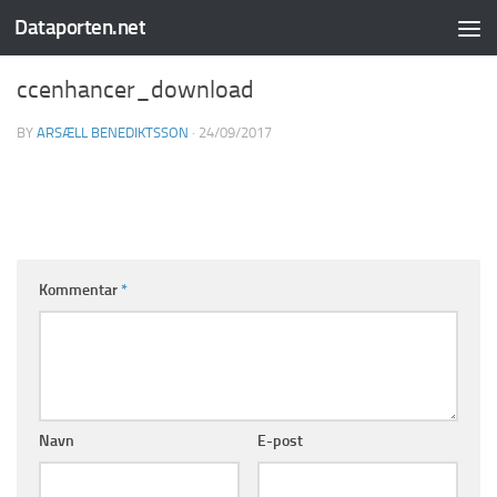
Dataporten.net
Skip to content
ccenhancer_download
BY
ARSÆLL BENEDIKTSSON
·
24/09/2017
Kommentar
*
Navn
E-post