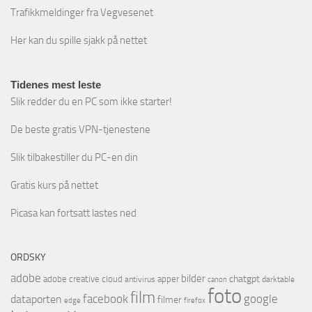
Trafikkmeldinger fra Vegvesenet
Her kan du spille sjakk på nettet
Tidenes mest leste
Slik redder du en PC som ikke starter!
De beste gratis VPN-tjenestene
Slik tilbakestiller du PC-en din
Gratis kurs på nettet
Picasa kan fortsatt lastes ned
ORDSKY
adobe
bilder
chatgpt
adobe creative cloud
apper
antivirus
darktable
canon
foto
film
facebook
google
dataporten
filmer
firefox
edge